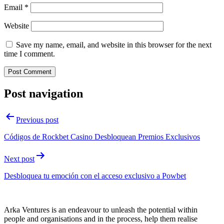
Email
*
Website
Save my name, email, and website in this browser for the next
time I comment.
Post navigation
Previous post
Códigos de Rockbet Casino Desbloquean Premios Exclusivos
Next post
Desbloquea tu emoción con el acceso exclusivo a Powbet
Arka Ventures is an endeavour to unleash the potential within
people and organisations and in the process, help them realise