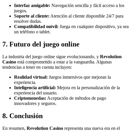
Interfaz amigable:
Navegación sencilla y fácil acceso a los
juegos.
Soporte al cliente:
Atención al cliente disponible 24/7 para
resolver dudas.
Compatibilidad móvil:
Juega en cualquier dispositivo, ya sea
un teléfono o tablet.
7. Futuro del juego online
La industria del juego online sigue evolucionando, y
Revolution
Casino
está comprometido a estar a la vanguardia. Algunas
tendencias a tener en cuenta incluyen:
Realidad virtual:
Juegos inmersivos que mejoran la
experiencia.
Inteligencia artificial:
Mejora en la personalización de la
experiencia del usuario.
Criptomonedas:
Aceptación de métodos de pago
innovadores y seguros.
8. Conclusión
En resumen,
Revolution Casino
representa una nueva era en el