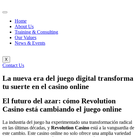
Home
About Us
Training & Consulting
Our Values
News & Events
X
Contact Us
La nueva era del juego digital transforma
tu suerte en el casino online
El futuro del azar: cómo Revolution
Casino está cambiando el juego online
La industria del juego ha experimentado una transformación radical
en las últimas décadas, y
Revolution Casino
está a la vanguardia de
este cambio. Este casino online no solo ofrece una amplia variedad