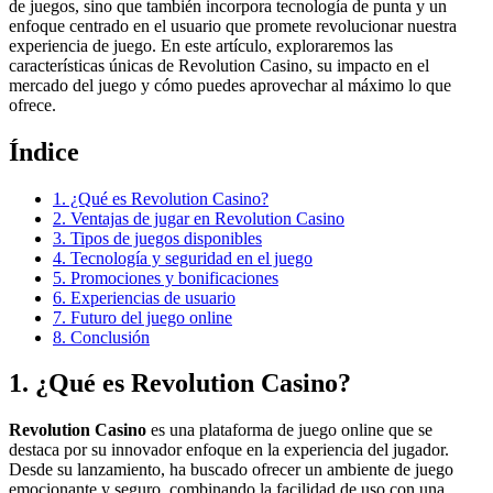
de juegos, sino que también incorpora tecnología de punta y un
enfoque centrado en el usuario que promete revolucionar nuestra
experiencia de juego. En este artículo, exploraremos las
características únicas de Revolution Casino, su impacto en el
mercado del juego y cómo puedes aprovechar al máximo lo que
ofrece.
Índice
1. ¿Qué es Revolution Casino?
2. Ventajas de jugar en Revolution Casino
3. Tipos de juegos disponibles
4. Tecnología y seguridad en el juego
5. Promociones y bonificaciones
6. Experiencias de usuario
7. Futuro del juego online
8. Conclusión
1. ¿Qué es Revolution Casino?
Revolution Casino
es una plataforma de juego online que se
destaca por su innovador enfoque en la experiencia del jugador.
Desde su lanzamiento, ha buscado ofrecer un ambiente de juego
emocionante y seguro, combinando la facilidad de uso con una