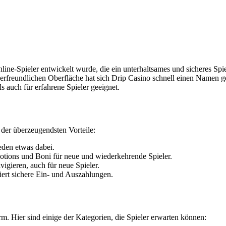
Online-Spieler entwickelt wurde, die ein unterhaltsames und sicheres Sp
freundlichen Oberfläche hat sich Drip Casino schnell einen Namen ge
s auch für erfahrene Spieler geeignet.
 der überzeugendsten Vorteile:
jeden etwas dabei.
otions und Boni für neue und wiederkehrende Spieler.
vigieren, auch für neue Spieler.
ert sichere Ein- und Auszahlungen.
orm. Hier sind einige der Kategorien, die Spieler erwarten können: