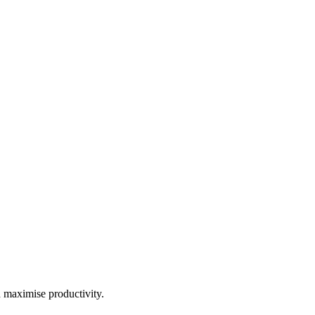
d maximise productivity.