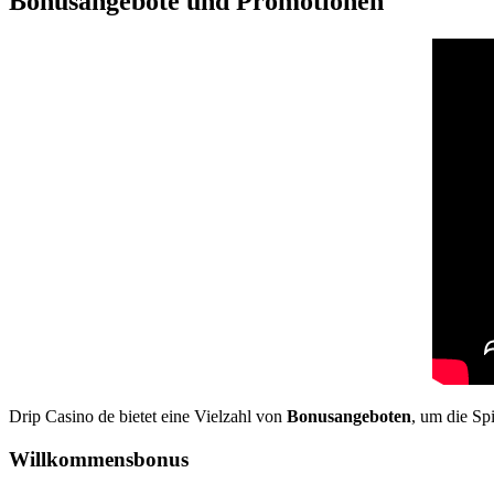
Bonusangebote und Promotionen
Drip Casino de bietet eine Vielzahl von
Bonusangeboten
, um die Sp
Willkommensbonus