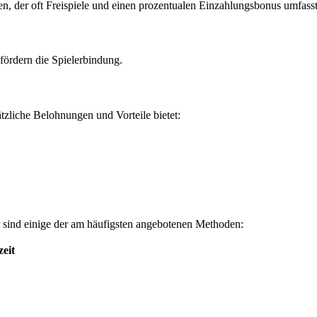
, der oft Freispiele und einen prozentualen Einzahlungsbonus umfasst
ördern die Spielerbindung.
tzliche Belohnungen und Vorteile bietet:
er sind einige der am häufigsten angebotenen Methoden:
eit