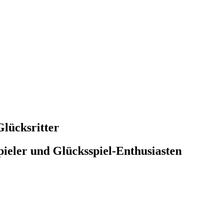
Glücksritter
pieler und Glücksspiel-Enthusiasten