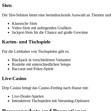
Slots
Die Slot-Sektion bietet eine beeindruckende Auswahl an Themen und 
Klassische Slots
Video-Slots mit aufregenden Grafiken
Jackpot-Slots für die Chance auf große Gewinne
Karten- und Tischspiele
Für die Liebhaber von Tischspielen gibt es:
Blackjack in verschiedenen Varianten
Roulette mit unterschiedlichen Setups
Baccarat und Poker-Spiele
Live-Casino
Drip Casino bringt das Casino-Feeling nach Hause mit:
Live-Dealer-Spielen
Interaktiven Tischspielen mit Streaming-Optionen