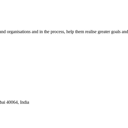
nd organisations and in the process, help them realise greater goals an
ai 40064, India