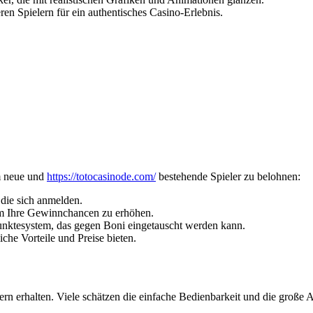
ren Spielern für ein authentisches Casino-Erlebnis.
m neue und
https://totocasinode.com/
bestehende Spieler zu belohnen:
 die sich anmelden.
um Ihre Gewinnchancen zu erhöhen.
unktesystem, das gegen Boni eingetauscht werden kann.
che Vorteile und Preise bieten.
rn erhalten. Viele schätzen die einfache Bedienbarkeit und die große 