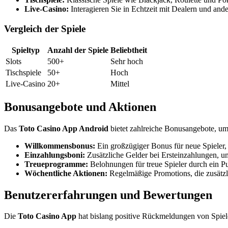
Live-Casino:
Interagieren Sie in Echtzeit mit Dealern und ande
Vergleich der Spiele
Spieltyp
Anzahl der Spiele
Beliebtheit
Slots
500+
Sehr hoch
Tischspiele
50+
Hoch
Live-Casino
20+
Mittel
Bonusangebote und Aktionen
Das
Toto Casino App Android
bietet zahlreiche Bonusangebote, u
Willkommensbonus:
Ein großzügiger Bonus für neue Spieler,
Einzahlungsboni:
Zusätzliche Gelder bei Ersteinzahlungen, 
Treueprogramme:
Belohnungen für treue Spieler durch ein P
Wöchentliche Aktionen:
Regelmäßige Promotions, die zusätzli
Benutzererfahrungen und Bewertungen
Die
Toto Casino App
hat bislang positive Rückmeldungen von Spiele