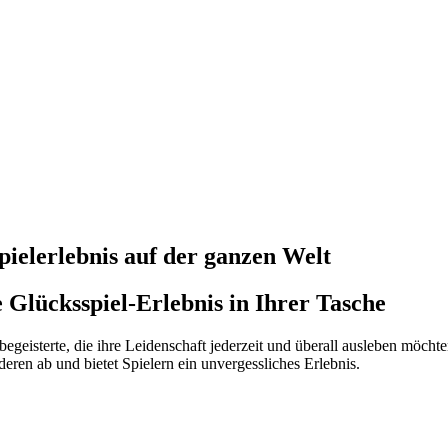
pielerlebnis auf der ganzen Welt
 Glücksspiel-Erlebnis in Ihrer Tasche
begeisterte, die ihre Leidenschaft jederzeit und überall ausleben möcht
ren ab und bietet Spielern ein unvergessliches Erlebnis.