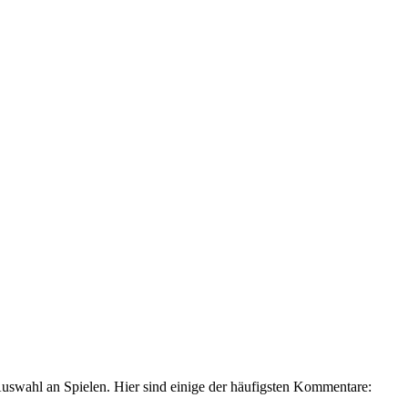
Auswahl an Spielen. Hier sind einige der häufigsten Kommentare: