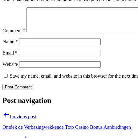
Comment
*
Name
*
Email
*
Website
Save my name, email, and website in this browser for the next ti
Post navigation
Previous post
Ontdek de Verbazingwekkende Toto Casino Bonus Aanbiedingen