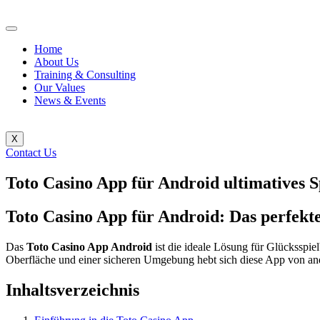
Home
About Us
Training & Consulting
Our Values
News & Events
X
Contact Us
Toto Casino App für Android ultimatives S
Toto Casino App für Android: Das perfekte
Das
Toto Casino App Android
ist die ideale Lösung für Glücksspiel
Oberfläche und einer sicheren Umgebung hebt sich diese App von ande
Inhaltsverzeichnis