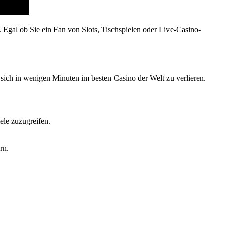
. Egal ob Sie ein Fan von Slots, Tischspielen oder Live-Casino-
 sich in wenigen Minuten im besten Casino der Welt zu verlieren.
ele zuzugreifen.
rn.