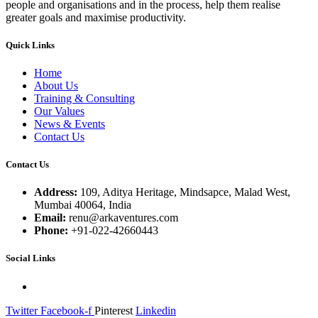
people and organisations and in the process, help them realise
greater goals and maximise productivity.
Quick Links
Home
About Us
Training & Consulting
Our Values
News & Events
Contact Us
Contact Us
Address:
109, Aditya Heritage, Mindsapce, Malad West,
Mumbai 40064, India
Email:
renu@arkaventures.com
Phone:
+91-022-42660443
Social Links
Twitter
Facebook-f
Pinterest
Linkedin