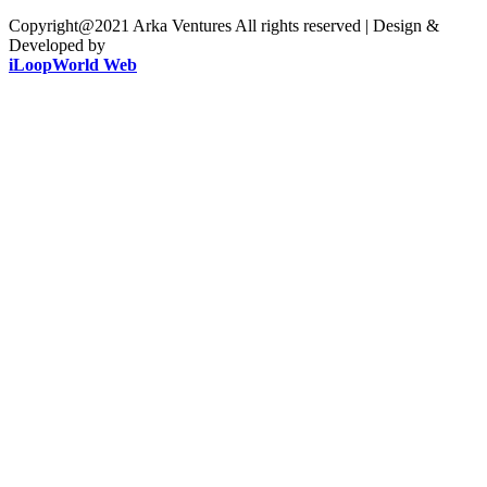
Copyright@2021 Arka Ventures All rights reserved | Design &
Developed by
iLoopWorld Web