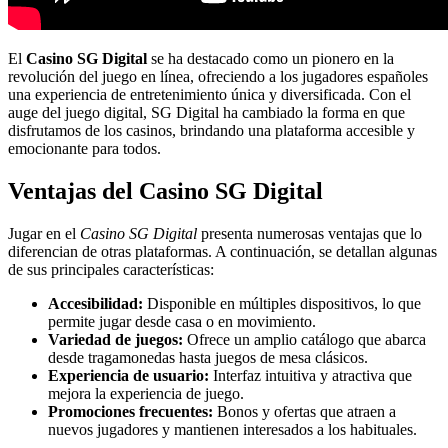
El
Casino SG Digital
se ha destacado como un pionero en la
revolución del juego en línea, ofreciendo a los jugadores españoles
una experiencia de entretenimiento única y diversificada. Con el
auge del juego digital, SG Digital ha cambiado la forma en que
disfrutamos de los casinos, brindando una plataforma accesible y
emocionante para todos.
Ventajas del Casino SG Digital
Jugar en el
Casino SG Digital
presenta numerosas ventajas que lo
diferencian de otras plataformas. A continuación, se detallan algunas
de sus principales características:
Accesibilidad:
Disponible en múltiples dispositivos, lo que
permite jugar desde casa o en movimiento.
Variedad de juegos:
Ofrece un amplio catálogo que abarca
desde tragamonedas hasta juegos de mesa clásicos.
Experiencia de usuario:
Interfaz intuitiva y atractiva que
mejora la experiencia de juego.
Promociones frecuentes:
Bonos y ofertas que atraen a
nuevos jugadores y mantienen interesados a los habituales.