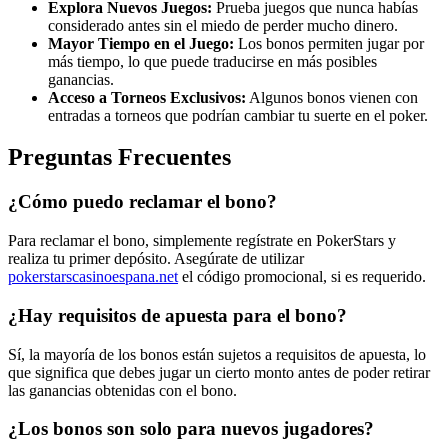
Explora Nuevos Juegos:
Prueba juegos que nunca habías
considerado antes sin el miedo de perder mucho dinero.
Mayor Tiempo en el Juego:
Los bonos permiten jugar por
más tiempo, lo que puede traducirse en más posibles
ganancias.
Acceso a Torneos Exclusivos:
Algunos bonos vienen con
entradas a torneos que podrían cambiar tu suerte en el poker.
Preguntas Frecuentes
¿Cómo puedo reclamar el bono?
Para reclamar el bono, simplemente regístrate en PokerStars y
realiza tu primer depósito. Asegúrate de utilizar
pokerstarscasinoespana.net
el código promocional, si es requerido.
¿Hay requisitos de apuesta para el bono?
Sí, la mayoría de los bonos están sujetos a requisitos de apuesta, lo
que significa que debes jugar un cierto monto antes de poder retirar
las ganancias obtenidas con el bono.
¿Los bonos son solo para nuevos jugadores?