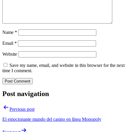
Name
*
Email
*
Website
Save my name, email, and website in this browser for the next
time I comment.
Post navigation
Previous post
El emocionante mundo del casino en línea Monopoly