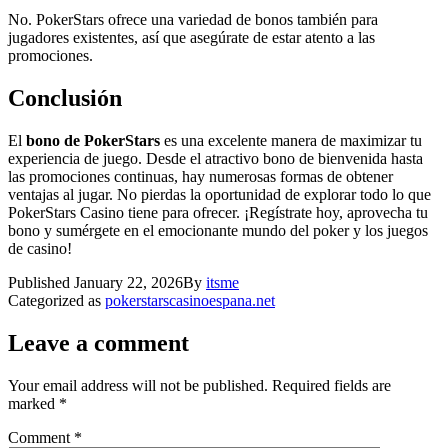
No. PokerStars ofrece una variedad de bonos también para
jugadores existentes, así que asegúrate de estar atento a las
promociones.
Conclusión
El
bono de PokerStars
es una excelente manera de maximizar tu
experiencia de juego. Desde el atractivo bono de bienvenida hasta
las promociones continuas, hay numerosas formas de obtener
ventajas al jugar. No pierdas la oportunidad de explorar todo lo que
PokerStars Casino tiene para ofrecer. ¡Regístrate hoy, aprovecha tu
bono y sumérgete en el emocionante mundo del poker y los juegos
de casino!
Published
January 22, 2026
By
itsme
Categorized as
pokerstarscasinoespana.net
Leave a comment
Your email address will not be published.
Required fields are
marked
*
Comment
*