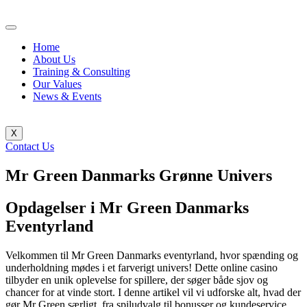
Home
About Us
Training & Consulting
Our Values
News & Events
X
Contact Us
Mr Green Danmarks Grønne Univers
Opdagelser i Mr Green Danmarks
Eventyrland
Velkommen til Mr Green Danmarks eventyrland, hvor spænding og
underholdning mødes i et farverigt univers! Dette online casino
tilbyder en unik oplevelse for spillere, der søger både sjov og
chancer for at vinde stort. I denne artikel vil vi udforske alt, hvad der
gør Mr Green særligt, fra spiludvalg til bonusser og kundeservice.