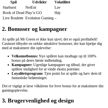
Spil
Udvikler
Volatilitet
Starburst
NetEnt
Lav
Book of Dead
Play’n GO
Høj
Live Roulette
Evolution Gaming
–
2. Bonusser og kampagner
At spille på Mr Green er ikke kun sjovt; det er også profitabelt!
Casinoet tilbyder en række attraktive bonusser, der kan hjælpe dig
med at maksimere din oplevelse:
Velkomstbonus:
Nye spillere kan modtage op til 100%
bonus på deres første indbetaling.
Kampagner:
Ugenlige kampagner og tilbud, der giver
spillere mulighed for at vinde ekstra præmier.
Loyalitetsprogram:
Tjen point for at spille og hæv dem til
fantastiske belønninger.
Det er vigtigt at læse vilkårene for hver bonus for at maksimere din
gamingoplevelse.
3. Brugervenlighed og design