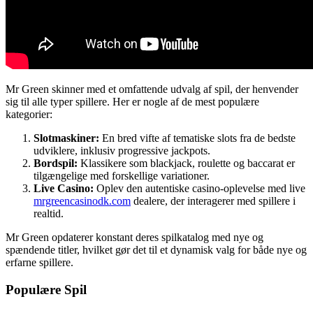
Mr Green skinner med et omfattende udvalg af spil, der henvender
sig til alle typer spillere. Her er nogle af de mest populære
kategorier:
Slotmaskiner:
En bred vifte af tematiske slots fra de bedste
udviklere, inklusiv progressive jackpots.
Bordspil:
Klassikere som blackjack, roulette og baccarat er
tilgængelige med forskellige variationer.
Live Casino:
Oplev den autentiske casino-oplevelse med live
mrgreencasinodk.com
dealere, der interagerer med spillere i
realtid.
Mr Green opdaterer konstant deres spilkatalog med nye og
spændende titler, hvilket gør det til et dynamisk valg for både nye og
erfarne spillere.
Populære Spil