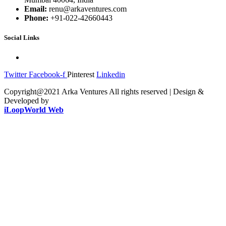
Email:
renu@arkaventures.com
Phone:
+91-022-42660443
Social Links
Twitter
Facebook-f
Pinterest
Linkedin
Copyright@2021 Arka Ventures All rights reserved | Design &
Developed by
iLoopWorld Web