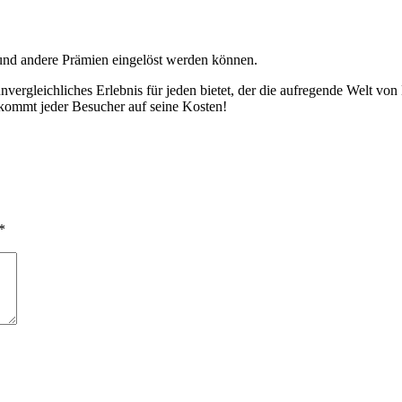
und andere Prämien eingelöst werden können.
nvergleichliches Erlebnis für jeden bietet, der die aufregende Welt v
 kommt jeder Besucher auf seine Kosten!
*