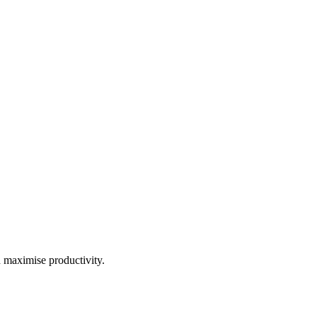
d maximise productivity.