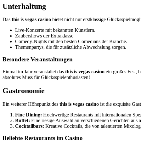
Unterhaltung
Das
this is vegas casino
bietet nicht nur erstklassige Glücksspielmög
Live-Konzerte mit bekannten Künstlern.
Zaubershows der Extraklasse.
Comedy-Nights mit den besten Comedians der Branche.
Themenpartys, die für zusätzliche Abwechslung sorgen.
Besondere Veranstaltungen
Einmal im Jahr veranstaltet das
this is vegas casino
ein großes Fest, 
absolutes Muss für Glücksspielenthusiasten!
Gastronomie
Ein weiterer Höhepunkt des
this is vegas casino
ist die exquisite Ga
Fine Dining:
Hochwertige Restaurants mit internationalen Spezi
Buffet:
Eine riesige Auswahl an verschiedenen Gerichten aus al
Cocktailbars:
Kreative Cocktails, die von talentierten Mixolog
Beliebte Restaurants im Casino