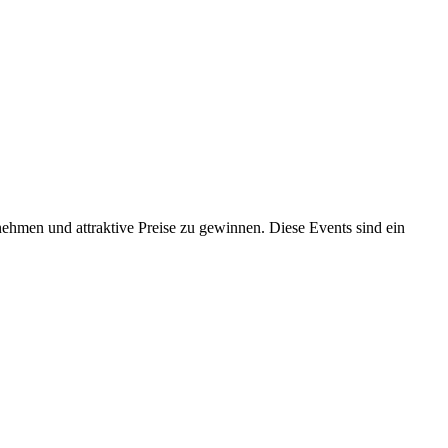
nehmen und attraktive Preise zu gewinnen. Diese Events sind ein