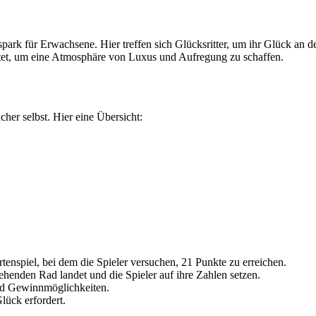
nispark für Erwachsene. Hier treffen sich Glücksritter, um ihr Glück an
altet, um eine Atmosphäre von Luxus und Aufregung zu schaffen.
ucher selbst. Hier eine Übersicht:
tenspiel, bei dem die Spieler versuchen, 21 Punkte zu erreichen.
ehenden Rad landet und die Spieler auf ihre Zahlen setzen.
nd Gewinnmöglichkeiten.
lück erfordert.