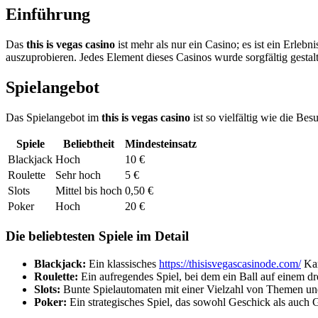
Einführung
Das
this is vegas casino
ist mehr als nur ein Casino; es ist ein Erleb
auszuprobieren. Jedes Element dieses Casinos wurde sorgfältig gest
Spielangebot
Das Spielangebot im
this is vegas casino
ist so vielfältig wie die Bes
Spiele
Beliebtheit
Mindesteinsatz
Blackjack
Hoch
10 €
Roulette
Sehr hoch
5 €
Slots
Mittel bis hoch
0,50 €
Poker
Hoch
20 €
Die beliebtesten Spiele im Detail
Blackjack:
Ein klassisches
https://thisisvegascasinode.com/
Kar
Roulette:
Ein aufregendes Spiel, bei dem ein Ball auf einem dr
Slots:
Bunte Spielautomaten mit einer Vielzahl von Themen u
Poker:
Ein strategisches Spiel, das sowohl Geschick als auch G