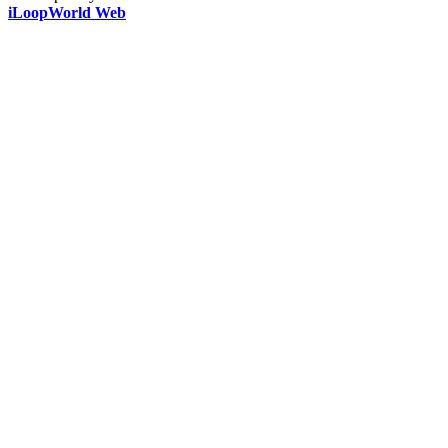
iLoopWorld Web