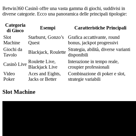
Betwin360 Casinò offre una vasta gamma di giochi, suddivisi in
diverse categorie. Ecco una panoramica delle principali tipologie:
Categoria
Esempi
Caratteristiche Principali
di Gioco
Slot
Starburst, Gonzo’s
Grafica accattivante, round
Machine
Quest
bonus, jackpot progressivi
Giochi da
Strategia, abilità, diverse varianti
Blackjack, Roulette
Tavolo
disponibili
Roulette Live,
Interazione in tempo reale,
Casinò Live
Blackjack Live
croupier professionali
Video
Aces and Eights,
Combinazione di poker e slot,
Poker
Jacks or Better
strategie variabili
Slot Machine