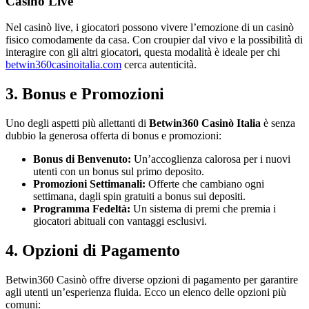
Casinò Live
Nel casinò live, i giocatori possono vivere l’emozione di un casinò
fisico comodamente da casa. Con croupier dal vivo e la possibilità di
interagire con gli altri giocatori, questa modalità è ideale per chi
betwin360casinoitalia.com
cerca autenticità.
3. Bonus e Promozioni
Uno degli aspetti più allettanti di
Betwin360 Casinò Italia
è senza
dubbio la generosa offerta di bonus e promozioni:
Bonus di Benvenuto:
Un’accoglienza calorosa per i nuovi
utenti con un bonus sul primo deposito.
Promozioni Settimanali:
Offerte che cambiano ogni
settimana, dagli spin gratuiti a bonus sui depositi.
Programma Fedeltà:
Un sistema di premi che premia i
giocatori abituali con vantaggi esclusivi.
4. Opzioni di Pagamento
Betwin360 Casinò offre diverse opzioni di pagamento per garantire
agli utenti un’esperienza fluida. Ecco un elenco delle opzioni più
comuni: