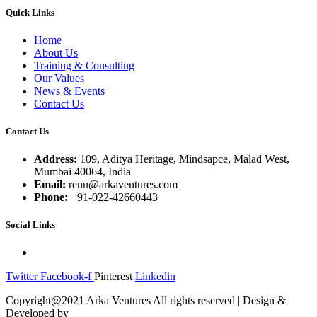
Quick Links
Home
About Us
Training & Consulting
Our Values
News & Events
Contact Us
Contact Us
Address:
109, Aditya Heritage, Mindsapce, Malad West,
Mumbai 40064, India
Email:
renu@arkaventures.com
Phone:
+91-022-42660443
Social Links
Twitter
Facebook-f
Pinterest
Linkedin
Copyright@2021 Arka Ventures All rights reserved | Design &
Developed by