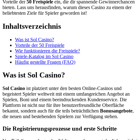
Vorteile der
50 Freispiele
ein, die dir spannende Gewinnerchancen
bieten. Lass uns herausfinden, warum dieses Casino zu einem der
beliebtesten Ziele für Spieler geworden ist!
Inhaltsverzeichnis
Was ist Sol Casino?
Vorteile der 50 Freispiele
Wie funktionieren die Freispiele?
Spiele-Katalog im Sol Casino
Häufig gestellte Fragen (FAQ)
Was ist Sol Casino?
Sol Casino
ist platziert unter den besten Online-Casinos und
begeistert Spieler weltweit mit einem umfangreichen Angebot an
Spielen, Boni und einem beeindruckenden Kundenservice. Die
Plattform ist nicht nur für ihre benutzerfreundliche Oberfläche
bekannt, sondern auch für die teils beträchtlichen
Bonusangebote
,
die neuen und bestehenden Spielern zur Verfügung stehen.
Die Registrierungsprozesse und erste Schritte