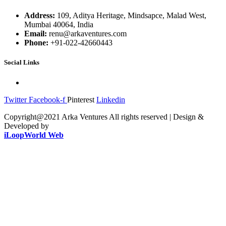
Address:
109, Aditya Heritage, Mindsapce, Malad West,
Mumbai 40064, India
Email:
renu@arkaventures.com
Phone:
+91-022-42660443
Social Links
Twitter
Facebook-f
Pinterest
Linkedin
Copyright@2021 Arka Ventures All rights reserved | Design &
Developed by
iLoopWorld Web