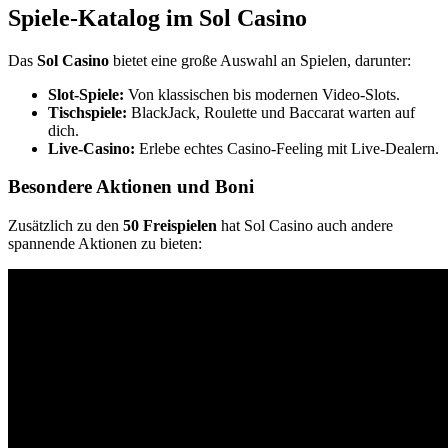
Spiele-Katalog im Sol Casino
Das
Sol Casino
bietet eine große Auswahl an Spielen, darunter:
Slot-Spiele:
Von klassischen bis modernen Video-Slots.
Tischspiele:
BlackJack, Roulette und Baccarat warten auf
dich.
Live-Casino:
Erlebe echtes Casino-Feeling mit Live-Dealern.
Besondere Aktionen und Boni
Zusätzlich zu den
50 Freispielen
hat Sol Casino auch andere
spannende Aktionen zu bieten: