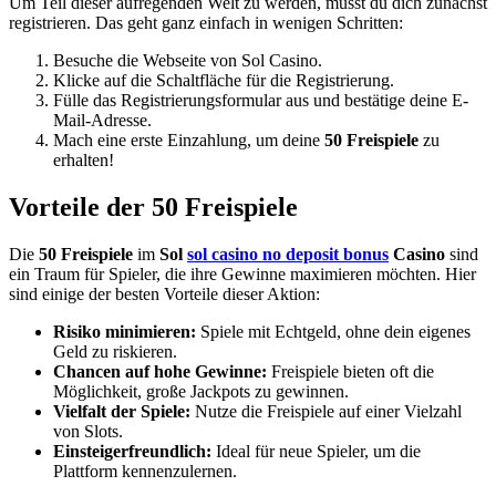
Um Teil dieser aufregenden Welt zu werden, musst du dich zunächst
registrieren. Das geht ganz einfach in wenigen Schritten:
Besuche die Webseite von Sol Casino.
Klicke auf die Schaltfläche für die Registrierung.
Fülle das Registrierungsformular aus und bestätige deine E-
Mail-Adresse.
Mach eine erste Einzahlung, um deine
50 Freispiele
zu
erhalten!
Vorteile der 50 Freispiele
Die
50 Freispiele
im
Sol
sol casino no deposit bonus
Casino
sind
ein Traum für Spieler, die ihre Gewinne maximieren möchten. Hier
sind einige der besten Vorteile dieser Aktion:
Risiko minimieren:
Spiele mit Echtgeld, ohne dein eigenes
Geld zu riskieren.
Chancen auf hohe Gewinne:
Freispiele bieten oft die
Möglichkeit, große Jackpots zu gewinnen.
Vielfalt der Spiele:
Nutze die Freispiele auf einer Vielzahl
von Slots.
Einsteigerfreundlich:
Ideal für neue Spieler, um die
Plattform kennenzulernen.