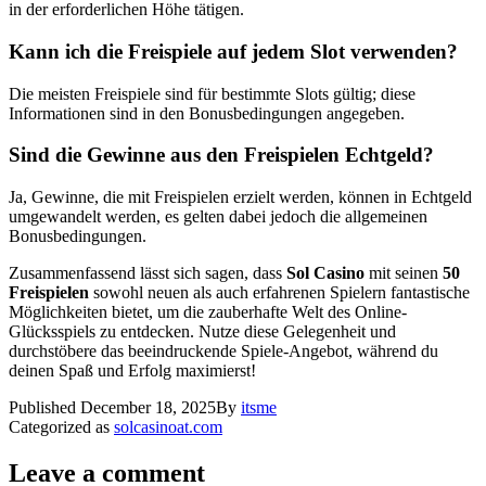
in der erforderlichen Höhe tätigen.
Kann ich die Freispiele auf jedem Slot verwenden?
Die meisten Freispiele sind für bestimmte Slots gültig; diese
Informationen sind in den Bonusbedingungen angegeben.
Sind die Gewinne aus den Freispielen Echtgeld?
Ja, Gewinne, die mit Freispielen erzielt werden, können in Echtgeld
umgewandelt werden, es gelten dabei jedoch die allgemeinen
Bonusbedingungen.
Zusammenfassend lässt sich sagen, dass
Sol Casino
mit seinen
50
Freispielen
sowohl neuen als auch erfahrenen Spielern fantastische
Möglichkeiten bietet, um die zauberhafte Welt des Online-
Glücksspiels zu entdecken. Nutze diese Gelegenheit und
durchstöbere das beeindruckende Spiele-Angebot, während du
deinen Spaß und Erfolg maximierst!
Published
December 18, 2025
By
itsme
Categorized as
solcasinoat.com
Leave a comment