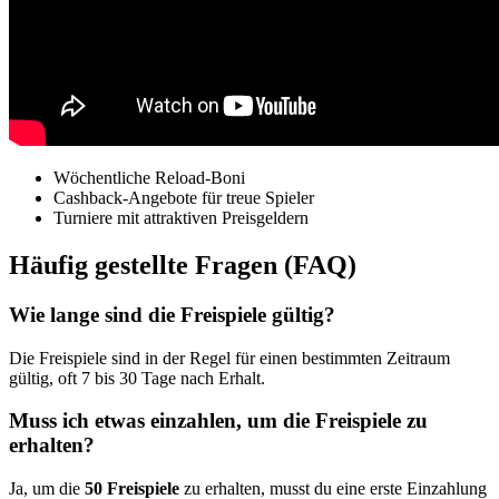
Wöchentliche Reload-Boni
Cashback-Angebote für treue Spieler
Turniere mit attraktiven Preisgeldern
Häufig gestellte Fragen (FAQ)
Wie lange sind die Freispiele gültig?
Die Freispiele sind in der Regel für einen bestimmten Zeitraum
gültig, oft 7 bis 30 Tage nach Erhalt.
Muss ich etwas einzahlen, um die Freispiele zu
erhalten?
Ja, um die
50 Freispiele
zu erhalten, musst du eine erste Einzahlung