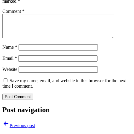
marked
*
Comment
*
Name
*
Email
*
Website
Save my name, email, and website in this browser for the next
time I comment.
Post navigation
Previous post