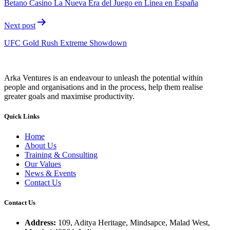
Betano Casino La Nueva Era del Juego en Línea en España
Next post
UFC Gold Rush Extreme Showdown
Arka Ventures is an endeavour to unleash the potential within
people and organisations and in the process, help them realise
greater goals and maximise productivity.
Quick Links
Home
About Us
Training & Consulting
Our Values
News & Events
Contact Us
Contact Us
Address:
109, Aditya Heritage, Mindsapce, Malad West,