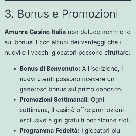
3. Bonus e Promozioni
Amunra Casino Italia
non delude nemmeno
sui bonus! Ecco alcuni dei vantaggi che i
nuovi e i vecchi giocatori possono sfruttare:
Bonus di Benvenuto:
All'iscrizione, i
nuovi utenti possono ricevere un
generoso bonus sul primo deposito.
Promozioni Settimanali:
Ogni
settimana, il casinò offre promozioni
esclusive e giri gratuiti per alcune slot.
Programma Fedeltà:
I giocatori più