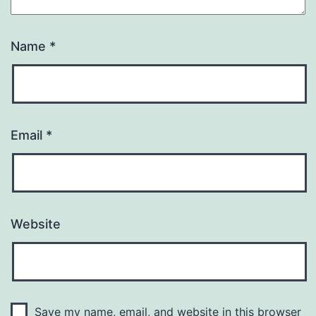
Name
*
Email
*
Website
Save my name, email, and website in this browser