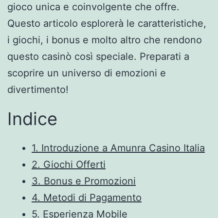
gioco unica e coinvolgente che offre.
Questo articolo esplorerà le caratteristiche,
i giochi, i bonus e molto altro che rendono
questo casinò così speciale. Preparati a
scoprire un universo di emozioni e
divertimento!
Indice
1. Introduzione a Amunra Casino Italia
2. Giochi Offerti
3. Bonus e Promozioni
4. Metodi di Pagamento
5. Esperienza Mobile