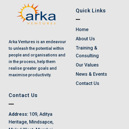
Quick Links
Home
About Us
Arka Ventures is an endeavour
Training &
to unleash the potential within
people and organisations and
Consulting
in the process, help them
Our Values
realise greater goals and
News & Events
maximise productivity.
Contact Us
Contact Us
Address:
109, Aditya
Heritage, Mindsapce,