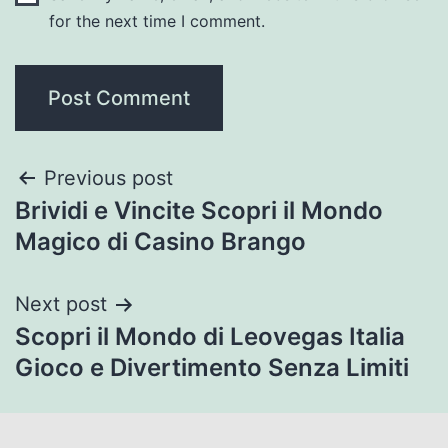
for the next time I comment.
Previous post
Brividi e Vincite Scopri il Mondo
Magico di Casino Brango
Next post
Scopri il Mondo di Leovegas Italia
Gioco e Divertimento Senza Limiti