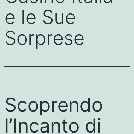
e le Sue
Sorprese
Scoprendo
l’Incanto di