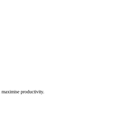
d maximise productivity.