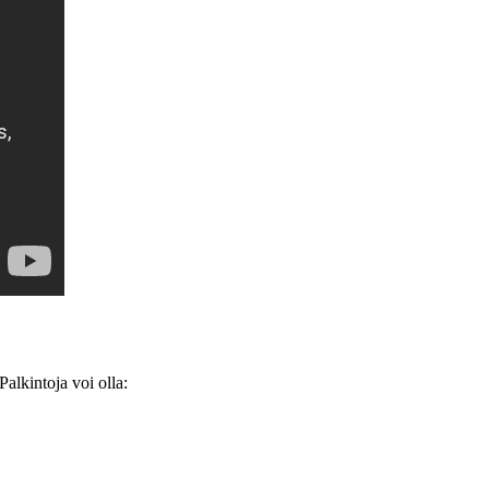
alkintoja voi olla: