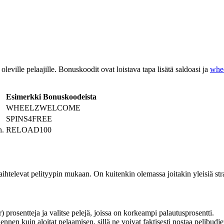
eville pelaajille. Bonuskoodit ovat loistava tapa lisätä saldoasi ja
whe
Esimerkki Bonuskoodeista
WHEELZWELCOME
SPINS4FREE
n.
RELOAD100
ihtelevat pelityypin mukaan. On kuitenkin olemassa joitakin yleisiä str
) prosentteja ja valitse pelejä, joissa on korkeampi palautusprosentti.
ennen kuin aloitat pelaamisen, sillä ne voivat faktisesti nostaa pelibudjet