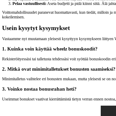
Pelaa vastuullisesti:
Aseta budjetti ja pidä kiinni siitä. Älä jahta
Voittomahdollisuudet paranevat huomattavasti, kun tiedät, milloin ja 
kokeilemisen.
Usein kysytyt kysymykset
Vastaamme nyt muutamaan yleisesti kysyttyyn kysymykseen liittyen W
1. Kuinka voin käyttää wheelz bonuskoodit?
Rekisteröityessäsi tai talletusta tehdessäsi voit syöttää bonuskoodin er
2. Mitkä ovat minimitalletukset bonusten saamiseksi?
Minimitalletus vaihtelee eri bonusten mukaan, mutta yleisesti se on n
3. Voinko nostaa bonusrahan heti?
Useimmat bonukset vaativat kierrättämistä tietyn verran ennen nostoa