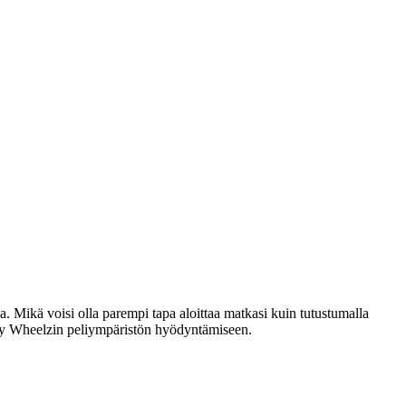
a. Mikä voisi olla parempi tapa aloittaa matkasi kuin tutustumalla
ttyy Wheelzin peliympäristön hyödyntämiseen.