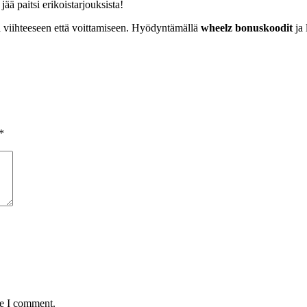
ää paitsi erikoistarjouksista!
ä viihteeseen että voittamiseen. Hyödyntämällä
wheelz bonuskoodit
ja 
*
me I comment.