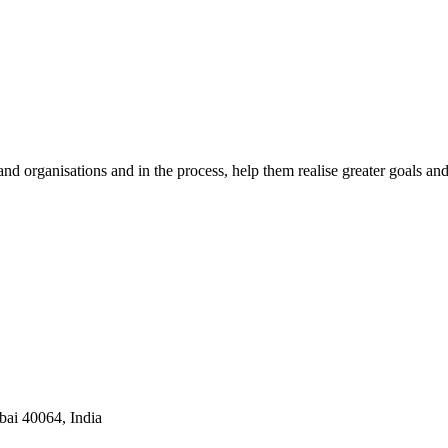
nd organisations and in the process, help them realise greater goals an
ai 40064, India