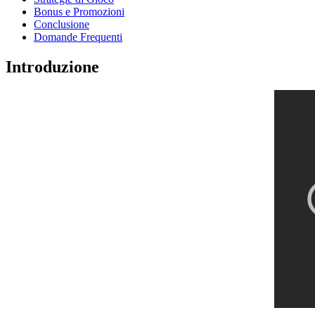
Bonus e Promozioni
Conclusione
Domande Frequenti
Introduzione