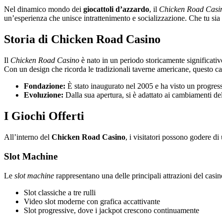
Nel dinamico mondo dei
giocattoli d’azzardo
, il
Chicken Road Casi
un’esperienza che unisce intrattenimento e socializzazione. Che tu sia 
Storia di Chicken Road Casino
Il
Chicken Road Casino
è nato in un periodo storicamente significativ
Con un design che ricorda le tradizionali taverne americane, questo ca
Fondazione:
È stato inaugurato nel 2005 e ha visto un progress
Evoluzione:
Dalla sua apertura, si è adattato ai cambiamenti d
I Giochi Offerti
All’interno del
Chicken Road Casino
, i visitatori possono godere d
Slot Machine
Le
slot machine
rappresentano una delle principali attrazioni del casino
Slot classiche a tre rulli
Video slot moderne con grafica accattivante
Slot progressive, dove i jackpot crescono continuamente