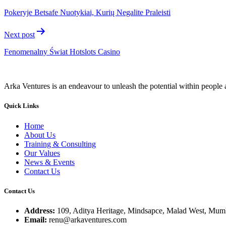
Pokeryje Betsafe Nuotykiai, Kurių Negalite Praleisti
Next post
Fenomenalny Świat Hotslots Casino
Arka Ventures is an endeavour to unleash the potential within people a
Quick Links
Home
About Us
Training & Consulting
Our Values
News & Events
Contact Us
Contact Us
Address:
109, Aditya Heritage, Mindsapce, Malad West, Mumb
Email:
renu@arkaventures.com