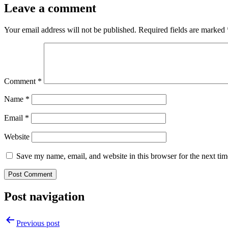
Leave a comment
Your email address will not be published.
Required fields are marked
Comment
*
Name
*
Email
*
Website
Save my name, email, and website in this browser for the next ti
Post navigation
Previous post