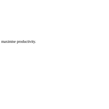
d maximise productivity.