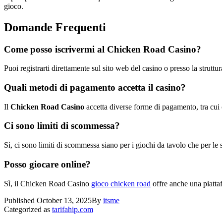
gioco.
Domande Frequenti
Come posso iscrivermi al Chicken Road Casino?
Puoi registrarti direttamente sul sito web del casino o presso la struttu
Quali metodi di pagamento accetta il casino?
Il
Chicken Road Casino
accetta diverse forme di pagamento, tra cui ca
Ci sono limiti di scommessa?
Sì, ci sono limiti di scommessa siano per i giochi da tavolo che per le s
Posso giocare online?
Sì, il Chicken Road Casino
gioco chicken road
offre anche una piattaf
Published
October 13, 2025
By
itsme
Categorized as
tarifahip.com