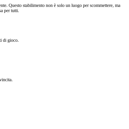
gente. Questo stabilimento non è solo un luogo per scommettere, ma
 per tutti.
i di gioco.
vincita.