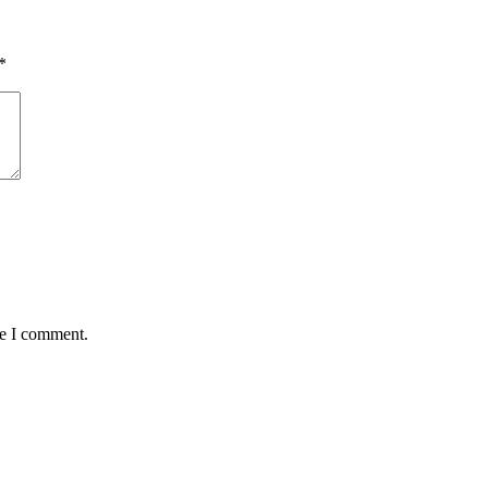
*
me I comment.