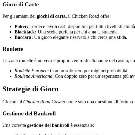
Gioco di Carte
Per gli amanti dei
giochi di carta
, il Chicken Road offre:
Poker:
Tornei e tavoli cash disponibili per tutti i livelli di abilità
Blackjack:
Una scelta perfetta per chi ama la strategia.
Baccarà:
Un gioco elegante riservato a chi cerca una sfida.
Roulette
La zona roulette è un vero e proprio centro di attrazione nel casino, co
Roulette Europea
: Con un solo zero per migliori probabilità.
Roulette Americana
: Con doppio zero per un’esperienza più av
Strategie di Gioco
Giocare al
Chicken Road Casino
non è solo una questione di fortuna. 
Gestione del Bankroll
Una corretta
gestione del bankroll
è essenziale: