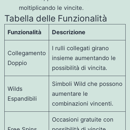
moltiplicando le vincite.
Tabella delle Funzionalità
Funzionalità
Descrizione
I rulli collegati girano
Collegamento
insieme aumentando le
Doppio
possibilità di vincita.
Simboli Wild che possono
Wilds
aumentare le
Espandibili
combinazioni vincenti.
Occasioni gratuite con
Free Spins
possibilità di vincite