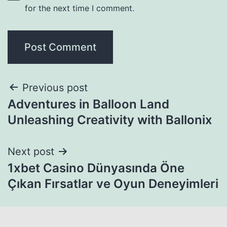
for the next time I comment.
Previous post
Adventures in Balloon Land
Unleashing Creativity with Ballonix
Next post
1xbet Casino Dünyasında Öne
Çıkan Fırsatlar ve Oyun Deneyimleri