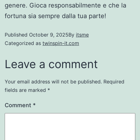
genere. Gioca responsabilmente e che la
fortuna sia sempre dalla tua parte!
Published
October 9, 2025
By
itsme
Categorized as
twinspin-it.com
Leave a comment
Your email address will not be published.
Required
fields are marked
*
Comment
*