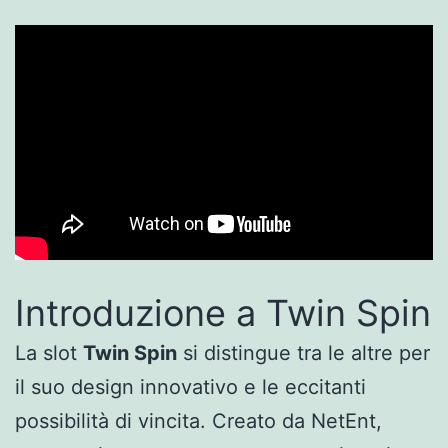
Introduzione a Twin Spin
La slot
Twin Spin
si distingue tra le altre per
il suo design innovativo e le eccitanti
possibilità di vincita. Creato da NetEnt,