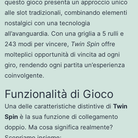
questo gioco presenta un approccio unico
alle slot tradizionali, combinando elementi
nostalgici con una tecnologia
all’avanguardia. Con una griglia a 5 rulli e
243 modi per vincere,
Twin Spin
offre
molteplici opportunità di vincita ad ogni
giro, rendendo ogni partita un’esperienza
coinvolgente.
Funzionalità di Gioco
Una delle caratteristiche distintive di
Twin
Spin
è la sua funzione di collegamento
doppio. Ma cosa significa realmente?
Scopriamo insieme: