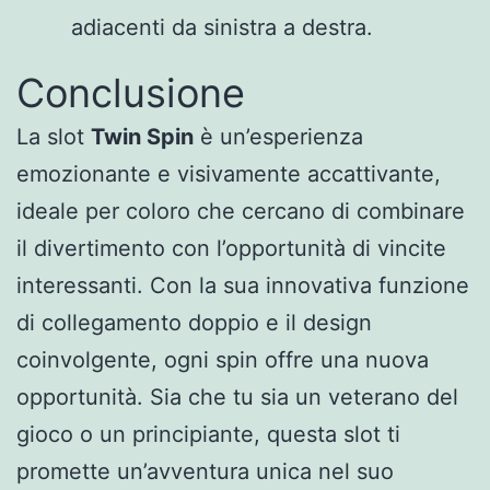
adiacenti da sinistra a destra.
Conclusione
La slot
Twin Spin
è un’esperienza
emozionante e visivamente accattivante,
ideale per coloro che cercano di combinare
il divertimento con l’opportunità di vincite
interessanti. Con la sua innovativa funzione
di collegamento doppio e il design
coinvolgente, ogni spin offre una nuova
opportunità. Sia che tu sia un veterano del
gioco o un principiante, questa slot ti
promette un’avventura unica nel suo