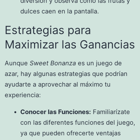
diversión y observa cómo las frutas y
dulces caen en la pantalla.
Estrategias para
Maximizar las Ganancias
Aunque
Sweet Bonanza
es un juego de
azar, hay algunas estrategias que podrían
ayudarte a aprovechar al máximo tu
experiencia:
Conocer las Funciones:
Familiarízate
con las diferentes funciones del juego,
ya que pueden ofrecerte ventajas