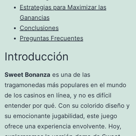
Estrategias para Maximizar las
Ganancias
Conclusiones
Preguntas Frecuentes
Introducción
Sweet Bonanza
es una de las
tragamonedas más populares en el mundo
de los casinos en línea, y no es difícil
entender por qué. Con su colorido diseño y
su emocionante jugabilidad, este juego
ofrece una experiencia envolvente. Hoy,