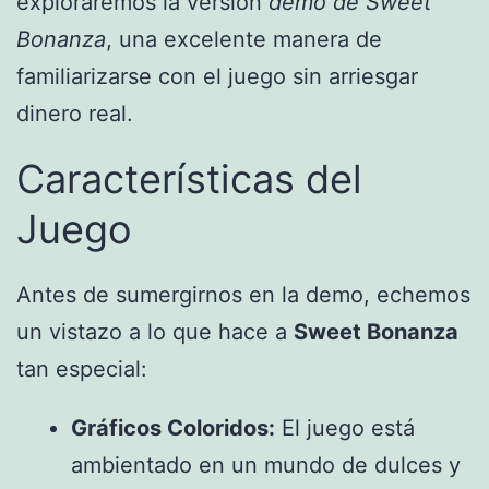
exploraremos la versión
demo de Sweet
Bonanza
, una excelente manera de
familiarizarse con el juego sin arriesgar
dinero real.
Características del
Juego
Antes de sumergirnos en la demo, echemos
un vistazo a lo que hace a
Sweet Bonanza
tan especial:
Gráficos Coloridos:
El juego está
ambientado en un mundo de dulces y