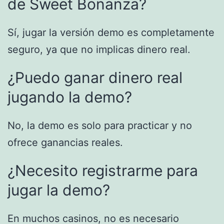
de Sweet Bonanza?
Sí, jugar la versión demo es completamente
seguro, ya que no implicas dinero real.
¿Puedo ganar dinero real
jugando la demo?
No, la demo es solo para practicar y no
ofrece ganancias reales.
¿Necesito registrarme para
jugar la demo?
En muchos casinos, no es necesario