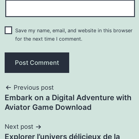
Save my name, email, and website in this browser
for the next time I comment.
Previous post
Embark on a Digital Adventure with
Aviator Game Download
Next post
Explorer l’univers délicieux de la