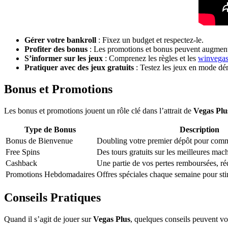
Gérer votre bankroll
: Fixez un budget et respectez-le.
Profiter des bonus
: Les promotions et bonus peuvent augmente
S’informer sur les jeux
: Comprenez les règles et les
winvegas
Pratiquer avec des jeux gratuits
: Testez les jeux en mode dém
Bonus et Promotions
Les bonus et promotions jouent un rôle clé dans l’attrait de
Vegas Plu
Type de Bonus
Description
Bonus de Bienvenue
Doubling votre premier dépôt pour comm
Free Spins
Des tours gratuits sur les meilleures mac
Cashback
Une partie de vos pertes remboursées, réd
Promotions Hebdomadaires
Offres spéciales chaque semaine pour sti
Conseils Pratiques
Quand il s’agit de jouer sur
Vegas Plus
, quelques conseils peuvent vo