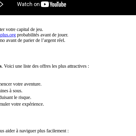
r votre capital de jeu.
plus.org
probabilités avant de jouer.
o avant de parier de l’argent réel.
s
. Voici une liste des offres les plus attractives :
encer votre aventure.
hines à sous.
uisant le risque.
muler votre expérience.
us aider à naviguer plus facilement :