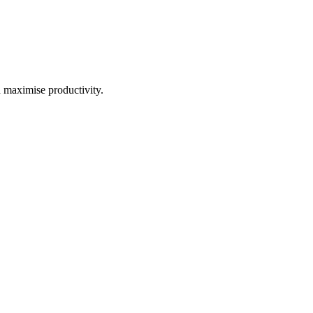
d maximise productivity.