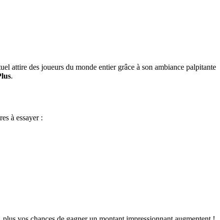
tuel attire des joueurs du monde entier grâce à son ambiance palpitante
Plus
.
es à essayer :
sit, plus vos chances de gagner un montant impressionnant augmentent !