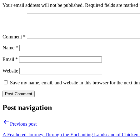
Your email address will not be published.
Required fields are marked
Comment
*
Name
*
Email
*
Website
Save my name, email, and website in this browser for the next ti
Post navigation
Previous post
A Feathered Journey Through the Enchanting Landscape of Chicken