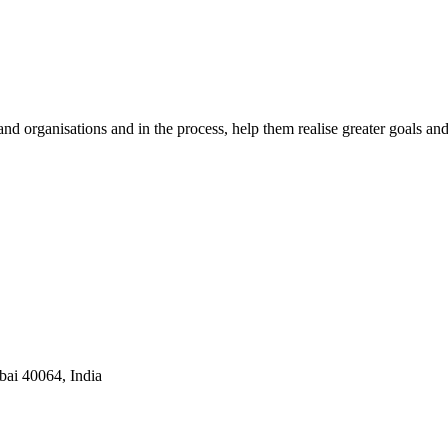
nd organisations and in the process, help them realise greater goals an
ai 40064, India