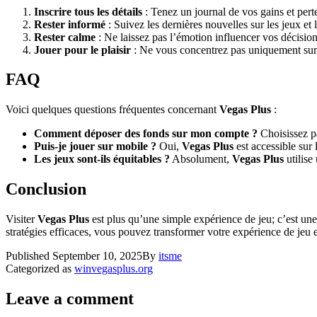
Inscrire tous les détails
: Tenez un journal de vos gains et per
Rester informé
: Suivez les dernières nouvelles sur les jeux et l
Rester calme
: Ne laissez pas l’émotion influencer vos décision
Jouer pour le plaisir
: Ne vous concentrez pas uniquement sur l
FAQ
Voici quelques questions fréquentes concernant
Vegas Plus
:
Comment déposer des fonds sur mon compte ?
Choisissez p
Puis-je jouer sur mobile ?
Oui,
Vegas Plus
est accessible sur 
Les jeux sont-ils équitables ?
Absolument,
Vegas Plus
utilise
Conclusion
Visiter
Vegas Plus
est plus qu’une simple expérience de jeu; c’est une
stratégies efficaces, vous pouvez transformer votre expérience de jeu 
Published
September 10, 2025
By
itsme
Categorized as
winvegasplus.org
Leave a comment