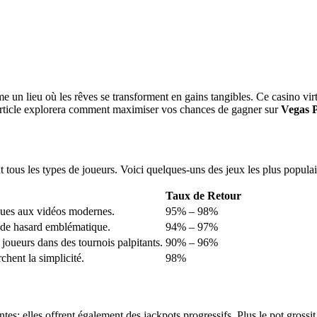
 un lieu où les rêves se transforment en gains tangibles. Ce casino vir
 article explorera comment maximiser vos chances de gagner sur
Vegas 
ous les types de joueurs. Voici quelques-uns des jeux les plus populair
Taux de Retour
iques aux vidéos modernes.
95% – 98%
u de hasard emblématique.
94% – 97%
joueurs dans des tournois palpitants.
90% – 96%
chent la simplicité.
98%
ntes; elles offrent également des jackpots progressifs. Plus le pot gros