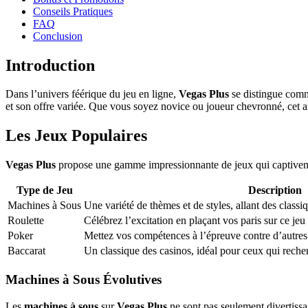
Conseils Pratiques
FAQ
Conclusion
Introduction
Dans l’univers féérique du jeu en ligne,
Vegas Plus
se distingue comme
et son offre variée. Que vous soyez novice ou joueur chevronné, cet
Les Jeux Populaires
Vegas Plus
propose une gamme impressionnante de jeux qui captivent t
Type de Jeu
Description
Machines à Sous
Une variété de thèmes et de styles, allant des class
Roulette
Célébrez l’excitation en plaçant vos paris sur ce je
Poker
Mettez vos compétences à l’épreuve contre d’autres 
Baccarat
Un classique des casinos, idéal pour ceux qui recher
Machines à Sous Évolutives
Les
machines à sous
sur
Vegas Plus
ne sont pas seulement divertissa