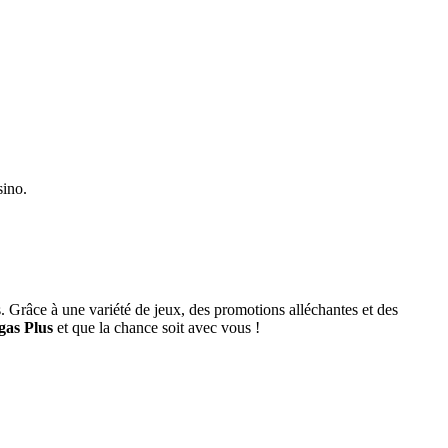
sino.
s. Grâce à une variété de jeux, des promotions alléchantes et des
gas Plus
et que la chance soit avec vous !