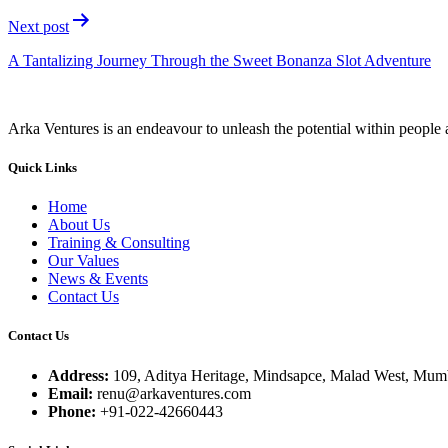
Next post
A Tantalizing Journey Through the Sweet Bonanza Slot Adventure
Arka Ventures is an endeavour to unleash the potential within people a
Quick Links
Home
About Us
Training & Consulting
Our Values
News & Events
Contact Us
Contact Us
Address:
109, Aditya Heritage, Mindsapce, Malad West, Mumb
Email:
renu@arkaventures.com
Phone:
+91-022-42660443