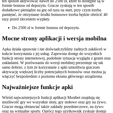
ten sposób aktywować nawet do 2500 zł, które to dostępne są w
formie bonusu od depozytu. Gracze zyskują w ten sposób
dodatkowe pieniądze na grę od razu na start, przy czym trzeba
pamiętać, że otrzymane środki bonusowe trzeba będzie obrócić 40
razy przed zleceniem wypłaty.
Do 2500 zł w formie bonusu od depozytu.
Mocne strony aplikacji i wersja mobilna
Apka działa sprawnie i nie doświadczyliśmy żadnych zakłóceń w
trakcie korzystania z jej usług. Zapewnia dostęp do wszystkich
funkcji strony internetowej, podobnie sytuacja wygląda z grami oraz
zakładami. W porównaniu do wersji mobilnej prezentuje się tak
samo dobrze, z tym że korzystanie z apki umożliwia graczom
aktywację większej liczby potencjalnych bonusów oraz można ją
włączyć bezpośrednio z poziomu ekranu głównego urządzenia.
Najważniejsze funkcje apki
Wśród najważniejszych funkcji aplikacji Mostbet znajdują się
możliwość gry we wszystkie sloty, gry stołowe oraz gry na żywo.
Gracze mogą obstawiać także zakłady przedmeczowe, na żywo
oraz na wirtualne sporty. Oprócz tego użytkownik zyskuje dostęp