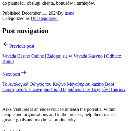
do płatności, obsługi klienta, bonusów i turniejów.
Published
December 11, 2024
By
itsme
Categorized as
Uncategorized
Post navigation
Previous post
Vavada Casino Online | Zaloguj się w Vavada Kasyno i Odbierz
Bonus
Next post
Το Αναλογικά Οδηγός του Καζίνο Μεγαθήριου kazino Booi
δωροτροχοσ: Η Συναρπαστική Περιπέτεια των Τυχερών Παικτών
Arka Ventures is an endeavour to unleash the potential within
people and organisations and in the process, help them realise
greater goals and maximise productivity.