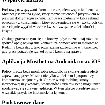
Podstawą nawiązywania kontaktu z zespołem wsparcia klienta w
Mostbet jest czat na żywo, który można uruchomić przyciskiem w
prawym dolnym rogu ekranu. Tam gracz zostanie w kilka sekund
połączony z konsultantem, który porozumiewa się w języku polskim
oraz chętnie wyjaśni wszelkie kwestie związane z działalnością
kasyna.
Obsługa gracza na tym się nie kończy, gdyż można tutaj również
spotkać opcję nawiązania kontaktu za pomocą adresu mailowego.
Radzimy korzystać z tego rozwiązania szczególnie w momencie,
gdy gracz potrzebuje szerzej opisać konkretną sprawę.
Aplikacja Mostbet na Androida oraz iOS
Polscy gracze będą mogli sobie pozwolić na skorzystanie z oferty
zapewnianej przez Mostbet nie tylko z udziałem laptopów czy
komputerów stacjonarnych. Oprócz wersji mobilnej strony
internetowej użytkownicy smartfonów i tabletów będą mogli także
spodziewać się sprawnej aplikacji. W tym tekście przedstawiamy
wszystkie przydatne informacje na jej temat.
Podstawowe dane