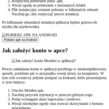
Rozpocznij pobieranie pliku .apk.
Wyraź zgodę na pobieranie z nieznanych źródeł.
Plik instalacyjny zostanie pobrany w kilkanaście sekund.
Naciśnij go, aby rozpocząć proces instalacji.
Po kilkunastu sekundach instalacji aplikacja będzie gotowa do
użytku dla użytkownika.
Pobierz apk na Android
Jak założyć konto w apce?
Proces zakładania konta w aplikacji przebiega w nieskomplikowany
sposób, podobnie jak w przypadku wersji strony na komputery. W
tym celu wystarczy jedynie podążać za krokami, które prezentujemy
w tym miejscu:
Otwórz Mostbet apk.
Naciśnij przycisk rejestracji w prawym górnym rogu.
Podaj wymagane dane logowania i osobowe.
Wyraź niezbędne zgody oraz rozważ skorzystanie z bonusu
powitalnego.