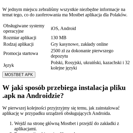
W jednym miejscu zebraliśmy wszystkie niezbędne informacje na
temat tego, co do zaoferowania ma Mostbet aplikacja dla Polaków.
Obsługiwane systemy
iOS, Android
operacyjne
Rozmiar aplikacji
130 MB
Rodzaj aplikacji
Gry kasynowe, zakłady online
2500 zł za dokonanie pierwszego
Promocja startowa
depozytu
Polski, Rosyjski, ukraiński, kazachski i 32
Język
kolejne języki
MOSTBET APK
W jaki sposób przebiega instalacja pliku
.apk na Androidzie?
W pierwszej kolejności przyjrzyjmy się temu, jak zainstalować
aplikację w przypadku urządzeń obsługujących Androida.
Wejdź na stronę główną Mostbet i przejdź do zakładki z
aplikacjami.