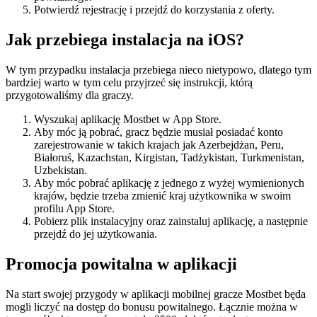
Potwierdź rejestrację i przejdź do korzystania z oferty.
Jak przebiega instalacja na iOS?
W tym przypadku instalacja przebiega nieco nietypowo, dlatego tym
bardziej warto w tym celu przyjrzeć się instrukcji, którą
przygotowaliśmy dla graczy.
Wyszukaj aplikację Mostbet w App Store.
Aby móc ją pobrać, gracz będzie musiał posiadać konto
zarejestrowanie w takich krajach jak Azerbejdżan, Peru,
Białoruś, Kazachstan, Kirgistan, Tadżykistan, Turkmenistan,
Uzbekistan.
Aby móc pobrać aplikację z jednego z wyżej wymienionych
krajów, będzie trzeba zmienić kraj użytkownika w swoim
profilu App Store.
Pobierz plik instalacyjny oraz zainstaluj aplikację, a następnie
przejdź do jej użytkowania.
Promocja powitalna w aplikacji
Na start swojej przygody w aplikacji mobilnej gracze Mostbet będa
mogli liczyć na dostęp do bonusu powitalnego. Łącznie można w