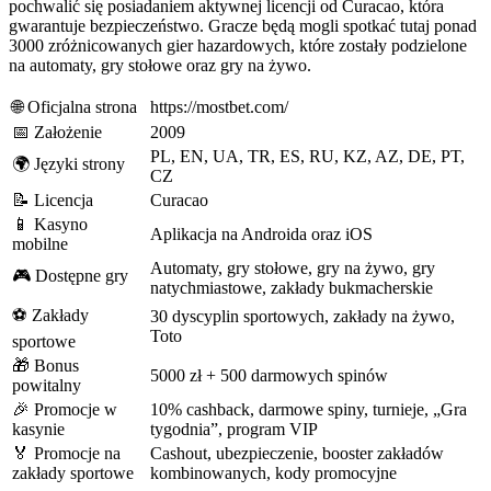
pochwalić się posiadaniem aktywnej licencji od Curacao, która
gwarantuje bezpieczeństwo. Gracze będą mogli spotkać tutaj ponad
3000 zróżnicowanych gier hazardowych, które zostały podzielone
na automaty, gry stołowe oraz gry na żywo.
🌐 Oficjalna strona
https://mostbet.com/
📅 Założenie
2009
PL, EN, UA, TR, ES, RU, KZ, AZ, DE, PT,
🌍 Języki strony
CZ
📝 Licencja
Curacao
📱 Kasyno
Aplikacja na Androida oraz iOS
mobilne
Automaty, gry stołowe, gry na żywo, gry
🎮 Dostępne gry
natychmiastowe, zakłady bukmacherskie
⚽ Zakłady
30 dyscyplin sportowych, zakłady na żywo,
Toto
sportowe
🎁 Bonus
5000 zł + 500 darmowych spinów
powitalny
🎉 Promocje w
10% cashback, darmowe spiny, turnieje, „Gra
kasynie
tygodnia”, program VIP
🏅 Promocje na
Cashout, ubezpieczenie, booster zakładów
zakłady sportowe
kombinowanych, kody promocyjne